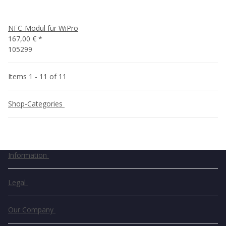
NFC-Modul für WiPro
167,00 €
*
105299
Items 1 - 11 of 11
Shop-Categories
Information
Legal
Our Company