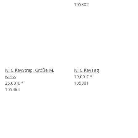
105302
NFC KeyStrap, Größe M,
NFC KeyTag
weiss
19,00 €
*
25,00 €
*
105301
105464