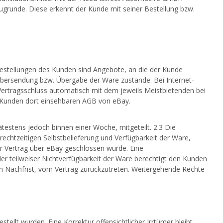
zugrunde. Diese erkennt der Kunde mit seiner Bestellung bzw.
n Bestellungen des Kunden sind Angebote, an die der Kunde
Übersendung bzw. Übergabe der Ware zustande. Bei Internet-
Vertragsschluss automatisch mit dem jeweils Meistbietenden bei
en Kunden dort einsehbaren AGB von eBay.
estens jedoch binnen einer Woche, mitgeteilt. 2.3 Die
echtzeitigen Selbstbelieferung und Verfügbarkeit der Ware,
der Vertrag über eBay geschlossen wurde. Eine
er teilweiser Nichtverfügbarkeit der Ware berechtigt den Kunden
 Nachfrist, vom Vertrag zurückzutreten. Weitergehende Rechte
stellt wurden. Eine Korrektur offensichtlicher Irrtümer bleibt