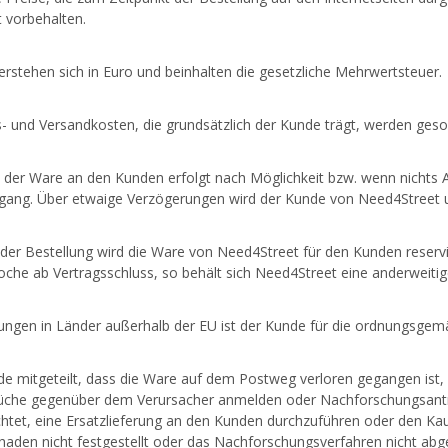
 vorbehalten.
verstehen sich in Euro und beinhalten die gesetzliche Mehrwertsteuer.
- und Versandkosten, die grundsätzlich der Kunde trägt, werden geso
 der Ware an den Kunden erfolgt nach Möglichkeit bzw. wenn nichts 
gang. Über etwaige Verzögerungen wird der Kunde von Need4Street un
der Bestellung wird die Ware von Need4Street für den Kunden reservier
oche ab Vertragsschluss, so behält sich Need4Street eine anderweitig
ungen in Länder außerhalb der EU ist der Kunde für die ordnungsgemä
e mitgeteilt, dass die Ware auf dem Postweg verloren gegangen ist, s
üche gegenüber dem Verursacher anmelden oder Nachforschungsanträge
ichtet, eine Ersatzlieferung an den Kunden durchzuführen oder den K
haden nicht festgestellt oder das Nachforschungsverfahren nicht ab