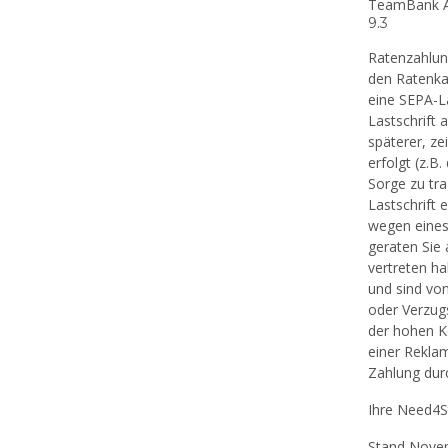
TeamBank AG
9.3
Ratenzahlun
den Ratenka
eine SEPA-La
Lastschrift
späterer, ze
erfolgt (z.B
Sorge zu tra
Lastschrift 
wegen eines
geraten Sie 
vertreten ha
und sind vo
oder Verzug
der hohen Ko
einer Reklam
Zahlung dur
Ihre Need4
Stand Nove