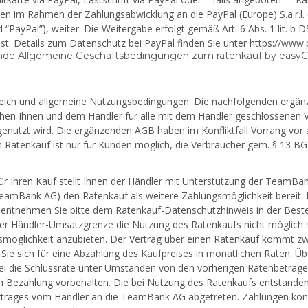
en im Rahmen der Zahlungsabwicklung an die PayPal (Europe) S.a.r.l. 
 “PayPal”), weiter. Die Weitergabe erfolgt gemäß Art. 6 Abs. 1 lit. b
 ist. Details zum Datenschutz bei PayPal finden Sie unter https://w
nde Allgemeine Geschäftsbedingungen zum ratenkauf by easyC
eich und allgemeine Nutzungsbedingungen: Die nachfolgenden ergä
chen Ihnen und dem Händler für alle mit dem Händler geschlossenen V
genutzt wird. Die ergänzenden AGB haben im Konfliktfall Vorrang vo
n Ratenkauf ist nur für Kunden möglich, die Verbraucher gem. § 13 BG
ür Ihren Kauf stellt Ihnen der Händler mit Unterstützung der TeamB
amBank AG) den Ratenkauf als weitere Zahlungsmöglichkeit bereit. De
 entnehmen Sie bitte dem Ratenkauf-Datenschutzhinweis in der Bestel
er Händler-Umsatzgrenze die Nutzung des Ratenkaufs nicht möglich sei
möglichkeit anzubieten. Der Vertrag über einen Ratenkauf kommt z
Sie sich für eine Abzahlung des Kaufpreises in monatlichen Raten. Üb
ei die Schlussrate unter Umständen von den vorherigen Ratenbeträgen
en Bezahlung vorbehalten. Die bei Nutzung des Ratenkaufs entstan
rtrages vom Händler an die TeamBank AG abgetreten. Zahlungen könne