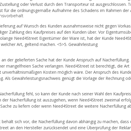
Zustellung oder Verlust durch den Transporteur ist ausgeschlossen. 
st für die ordnungsgemäße Aufnahme des Schadens im Rahmen der A
msvorbehalt
 Lieferung auf Wunsch des Kunden ausnahmsweise nicht gegen Vorkasse
ndiger Zahlung des Kaufpreises auf den Kunden über. Vor Eigentumsüb
 Solange Need4Street Eigentümer der Ware ist, hat der Kunde Need4Str
h welcher Art, geltend machen. <5>5. Gewährleistung
 an der gelieferten Sache hat der Kunde Anspruch auf Nacherfüllung.
iner mangelfreien Sache verlangen. Need4Street ist berechtigt, die 
t unverhältnismäßigen Kosten möglich wäre. Der Anspruch des Kunden 
ng. Als Gewährleistungsnachweis genügt die Vorlage der Rechnung o
 Nacherfüllung fehl, so kann der Kunde nach seiner Wahl den Kaufpre
n der Nacherfüllung ist auszugehen, wenn Need4Street zweimal erfolg
Sache zu liefern oder wenn Need4Street die weitere Nacherfüllung ab
 behält sich vor, die Nacherfüllung davon abhängig zu machen, dass
reet an den Hersteller zurücksendet und eine Überprüfung der Reklam