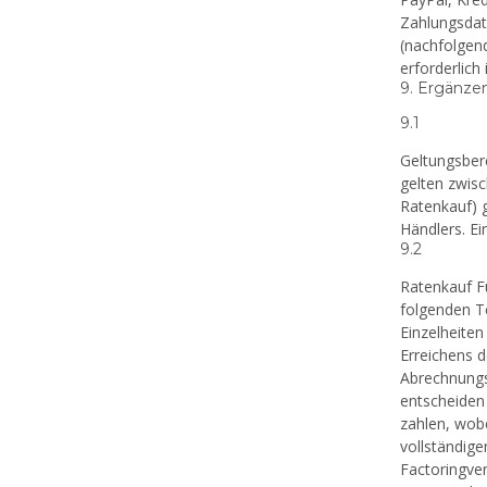
Zahlungsdat
(nachfolgend
erforderlich
9. Ergänze
9.1
Geltungsber
gelten zwis
Ratenkauf) 
Händlers. Ei
9.2
Ratenkauf F
folgenden Te
Einzelheiten
Erreichens d
Abrechnungs
entscheiden 
zahlen, wob
vollständig
Factoringve