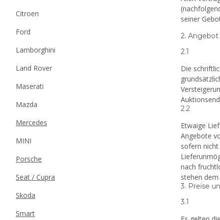
(nachfolgend
Citroen
seiner Gebot
Ford
2. Angebot
Lamborghini
2.1
Land Rover
Die schriftl
grundsätzli
Maserati
Versteigeru
Auktionsend
Mazda
2.2
Mercedes
Etwaige Lie
Angebote von
MINI
sofern nicht
Lieferunmögl
Porsche
nach frucht
Seat / Cupra
stehen dem K
3. Preise 
Skoda
3.1
Smart
Es gelten di