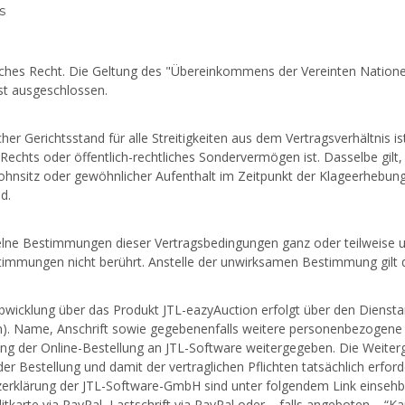
s
tsches Recht. Die Geltung des "Übereinkommens der Vereinten Nation
ist ausgeschlossen.
cher Gerichtsstand für alle Streitigkeiten aus dem Vertragsverhältnis 
 Rechts oder öffentlich-rechtliches Sondervermögen ist. Dasselbe gil
hnsitz oder gewöhnlicher Aufenthalt im Zeitpunkt der Klageerhebung ni
d.
zelne Bestimmungen dieser Vertragsbedingungen ganz oder teilweise u
timmungen nicht berührt. Anstelle der unwirksamen Bestimmung gilt d
abwicklung über das Produkt JTL-eazyAuction erfolgt über den Diensta
). Name, Anschrift sowie gegebenenfalls weitere personenbezogene D
ng der Online-Bestellung an JTL-Software weitergegeben. Die Weitergab
er Bestellung und damit der vertraglichen Pflichten tatsächlich erford
erklärung der JTL-Software-GmbH sind unter folgendem Link einsehbar
itkarte via PayPal, Lastschrift via PayPal oder – falls angeboten – “