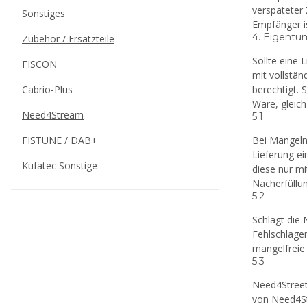
verspäteter 
Sonstiges
Empfänger i
4. Eigentu
Zubehör / Ersatzteile
Sollte eine
FISCON
mit vollstä
Cabrio-Plus
berechtigt.
Ware, gleic
Need4Stream
5.1
FISTUNE / DAB+
Bei Mängeln
Lieferung e
Kufatec Sonstige
diese nur mi
Nacherfüllu
5.2
Schlägt die
Fehlschlage
mangelfreie 
5.3
Need4Street
von Need4St