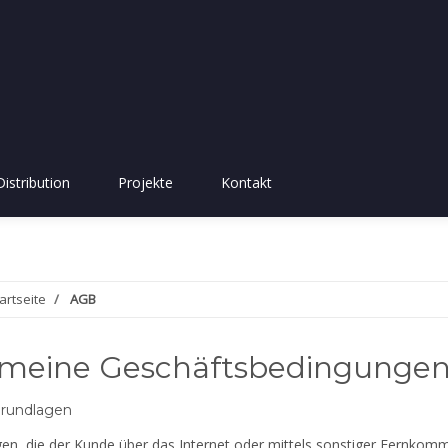
Distribution
Projekte
Kontakt
artseite
AGB
emeine Geschäftsbedingunge
grundlagen
ägen, die der Kunde über das Internet oder mittels sonstiger Fernk