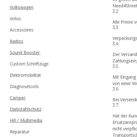
Need4Street
Volkswagen
3.2
Volvo
Alle Preise 
3.3
Accessoires
Verpackungs
Radios
3.4
Sound Booster
Der Versand
Zahlungsein
Custom Schriftzüge
3.5
Elektromobilität
Mit Eingang 
von einer W
Diagnosetools
3.6
Camper
Bei Versend
3.7
Diebstahlschutz
Hat der Kund
Hifi / Multimedia
Ersatzanspr
nicht verpfl
Reparatur
Transportsc