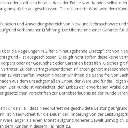
tellen oder stellt sich heraus, dass der Fehler vom Kunden selbst o
ungsansprüche ausgeschlossen. Die reklamierte Ware wird dem Kunden
Funktion und Anwendungsbereich von Neu- und Gebrauchtware und so
aufgrund vorhandener Erfahrung. Die Übernahme einer Garantie für di
 über die Regelungen in Ziffer 5 hinausgehende Ersatzpflicht von Nee
tsgrund - ist ausgeschlossen. Dies gilt nicht sofern diese keine ver
Körpers oder der Gesundheit oder Garantien betreffen. Gleiches gilt f
 Vertreter. Zu den vertragswesentlichen Pflichten gehört insbesonder
ran zu verschaffen. Weiterhin haben wir Ihnen die Sache frei von Sa
häden aus dem unsachgemäßen Einbau der Ware und für die Folgen ei
en. Der Kunde ist verpflichtet, den Einbau der erworbenen Artikel du
er gesetzlichen Vorschriften zur Betriebserlaubnis ist der Kunde veran
lt Für den Fall, dass Need4Street die geschuldete Leistung aufgrund
nn, ist Need4Street für die Dauer der Hinderung von der Leistungspfli
r Ware länger als einen Monat aufgrund höherer Gewalt unmöglich, so
en dem Kunden in diesem Fall nicht zu.