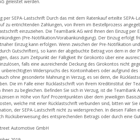
 geleistet werden.
g per SEPA-Lastschrift Durch das mit dem Ratenkauf erteilte SEPA-L
uf zu entrichtenden Zahlungen, von Ihrem im Bestellprozess angege
stschrift einzuziehen. Die TeamBank AG wird Ihnen den Einzug per E-M
 ankündigen (Pre-Notifikation/Vorabankündigung). Der Einzug erfolg
itnaher Einzug kann erfolgen. Wenn zwischen der Pre-Notifikation un
. durch Gutschriften), so kann der abgebuchte Betrag von dem in der 
gen, dass zum Zeitpunkt der Fälligkeit Ihr Girokonto über eine ausreiche
einzulösen, falls eine ausreichende Deckung des Girokontos nicht geg
 unberechtigten Widerspruchs des Kontoinhabers oder aufgrund des E
auch ohne gesonderte Mahnung in Verzug, es sei denn, die Rücklastschr
ben. Die im Falle einer Rücklastschrift von Ihrem Kreditinstitut de
n Ihnen zu begleichen. Befinden Sie sich in Verzug, ist die TeamBa
szinsen in Höhe von fünf Prozentpunkten über dem jeweiligen Basisz
sten, welche mit einer Rücklastschrift verbunden sind, bitten wir Sie
ation, der SEPA-Lastschrift nicht zu widersprechen. In diesen Fällen
ch Rücküberweisung des entsprechenden Betrags oder durch eine Guts
Street Automotive GmbH
mber 2019