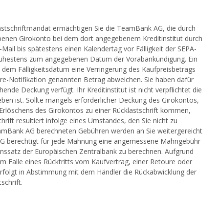
astschriftmandat ermächtigen Sie die TeamBank AG, die durch
benen Girokonto bei dem dort angegebenem Kreditinstitut durch
ail bis spätestens einen Kalendertag vor Fälligkeit der SEPA-
t frühestens zum angegebenen Datum der Vorabankündigung. Ein
d dem Fälligkeitsdatum eine Verringerung des Kaufpreisbetrags
Pre-Notifikation genannten Betrag abweichen. Sie haben dafür
nde Deckung verfügt. Ihr Kreditinstitut ist nicht verpflichtet die
eben ist. Sollte mangels erforderlicher Deckung des Girokontos,
rlöschens des Girokontos zu einer Rücklastschrift kommen,
ift resultiert infolge eines Umstandes, den Sie nicht zu
r TeamBank AG berechneten Gebühren werden an Sie weitergereicht
nk AG berechtigt für jede Mahnung eine angemessene Mahngebühr
inssatz der Europäischen Zentralbank zu berechnen. Aufgrund
 im Falle eines Rücktritts vom Kaufvertrag, einer Retoure oder
 erfolgt in Abstimmung mit dem Händler die Rückabwicklung der
chrift.