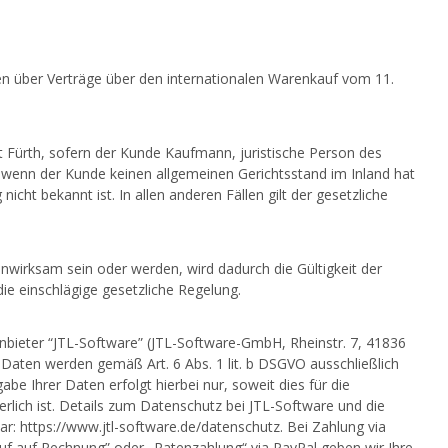
en über Verträge über den internationalen Warenkauf vom 11.
ist Fürth, sofern der Kunde Kaufmann, juristische Person des
t, wenn der Kunde keinen allgemeinen Gerichtsstand im Inland hat
cht bekannt ist. In allen anderen Fällen gilt der gesetzliche
nwirksam sein oder werden, wird dadurch die Gültigkeit der
ie einschlägige gesetzliche Regelung.
nbieter “JTL-Software” (JTL-Software-GmbH, Rheinstr. 7, 41836
aten werden gemäß Art. 6 Abs. 1 lit. b DSGVO ausschließlich
e Ihrer Daten erfolgt hierbei nur, soweit dies für die
erlich ist. Details zum Datenschutz bei JTL-Software und die
: https://www.jtl-software.de/datenschutz. Bei Zahlung via
Kauf auf Rechnung” oder „Ratenzahlung“ via PayPal geben wir Ihre