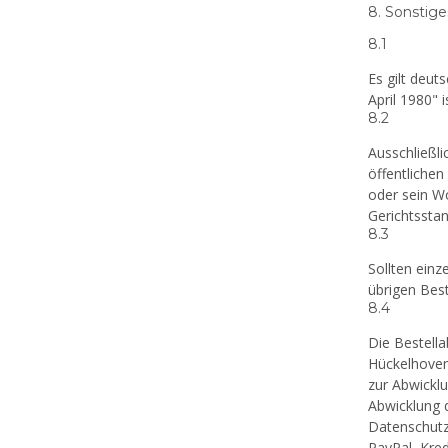
8. Sonstige
8.1
Es gilt deu
April 1980" 
8.2
Ausschließli
öffentlichen
oder sein Wo
Gerichtsstan
8.3
Sollten ein
übrigen Bes
8.4
Die Bestell
Hückelhoven
zur Abwicklu
Abwicklung d
Datenschutz
PayPal, Kred