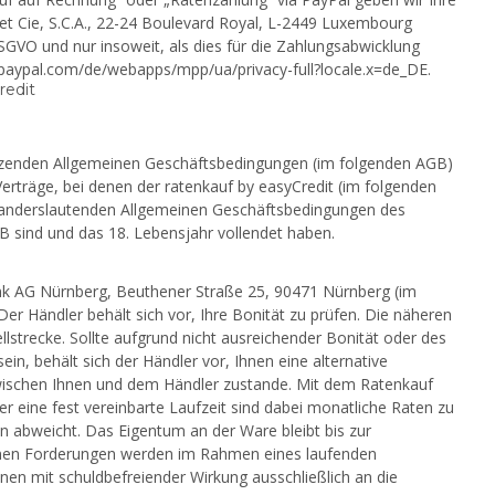
et Cie, S.C.A., 22-24 Boulevard Royal, L-2449 Luxembourg
 DSGVO und nur insoweit, als dies für die Zahlungsabwicklung
ww.paypal.com/de/webapps/mpp/ua/privacy-full?locale.x=de_DE.
redit
nzenden Allgemeinen Geschäftsbedingungen (im folgenden AGB)
erträge, bei denen der ratenkauf by easyCredit (im folgenden
r anderslautenden Allgemeinen Geschäftsbedingungen des
B sind und das 18. Lebensjahr vollendet haben.
ank AG Nürnberg, Beuthener Straße 25, 90471 Nürnberg (im
r Händler behält sich vor, Ihre Bonität zu prüfen. Die näheren
lstrecke. Sollte aufgrund nicht ausreichender Bonität oder des
n, behält sich der Händler vor, Ihnen eine alternative
wischen Ihnen und dem Händler zustande. Mit dem Ratenkauf
er eine fest vereinbarte Laufzeit sind dabei monatliche Raten zu
 abweicht. Das Eigentum an der Ware bleibt bis zur
denen Forderungen werden im Rahmen eines laufenden
n mit schuldbefreiender Wirkung ausschließlich an die