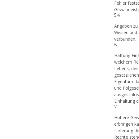
Fehler fests
Gewährleist
5.4
Angaben zu 
Wissen und 
verbunden.
6.
Haftung Eine
welchem Rech
Lebens, des 
gesetzlichen
Eigentum da
und Folgesc
ausgeschloss
Einhaltung d
7.
Höhere Gewa
erbringen ka
Lieferung de
Rechte steh