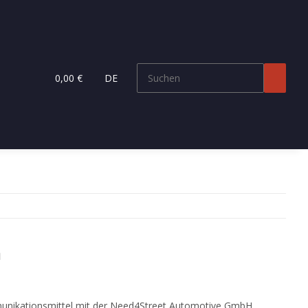
0,00 €
DE
n
ommunikationsmittel mit der Need4Street Automotive GmbH