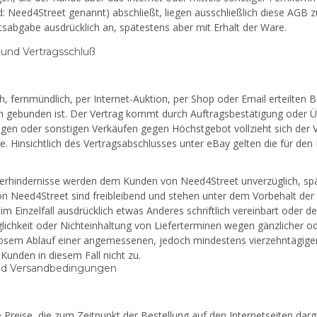
: Need4Street genannt) abschließt, liegen ausschließlich diese AGB 
sabgabe ausdrücklich an, spätestens aber mit Erhalt der Ware.
 und Vertragsschluß
ich, fernmündlich, per Internet-Auktion, per Shop oder Email erteilte
ch gebunden ist. Der Vertrag kommt durch Auftragsbestätigung oder 
ngen oder sonstigen Verkäufen gegen Höchstgebot vollzieht sich der 
e. Hinsichtlich des Vertragsabschlusses unter eBay gelten die für d
ferhindernisse werden dem Kunden von Need4Street unverzüglich, spät
 Need4Street sind freibleibend und stehen unter dem Vorbehalt der r
 im Einzelfall ausdrücklich etwas Anderes schriftlich vereinbart oder 
ichkeit oder Nichteinhaltung von Lieferterminen wegen gänzlicher od
losem Ablauf einer angemessenen, jedoch mindestens vierzehntägigen
unden in diesem Fall nicht zu.
und Versandbedingungen
e Preise, die zum Zeitpunkt der Bestellung auf den Internetseiten darge