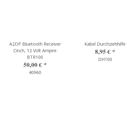
A2DP Bluetooth Receiver
Kabel Durchziehhilfe
8,95 €
*
Cinch, 12 Volt Ampire
BTR100
DH100
50,00 €
*
40960