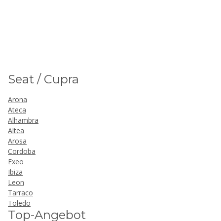
Seat / Cupra
Arona
Ateca
Alhambra
Altea
Arosa
Cordoba
Exeo
Ibiza
Leon
Tarraco
Toledo
Top-Angebot