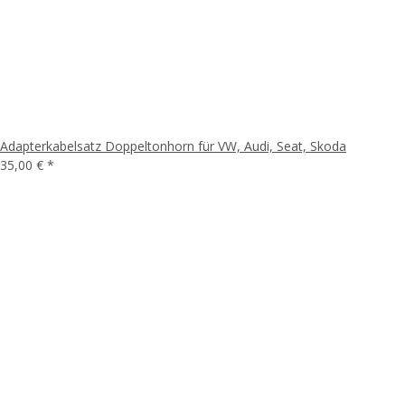
Adapterkabelsatz Doppeltonhorn für VW, Audi, Seat, Skoda
35,00 €
*