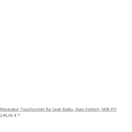
Reparatur Touchscreen für Seat Radio, Navi System, MIB PQ
249,00 €
*