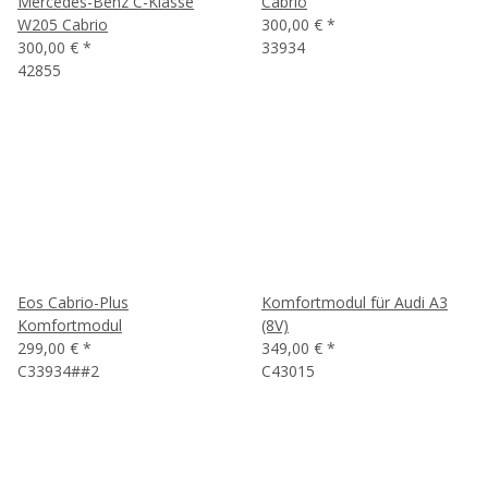
Mercedes-Benz C-Klasse
Cabrio
W205 Cabrio
300,00 €
*
300,00 €
*
33934
42855
Eos Cabrio-Plus
Komfortmodul für Audi A3
Komfortmodul
(8V)
299,00 €
*
349,00 €
*
C33934##2
C43015