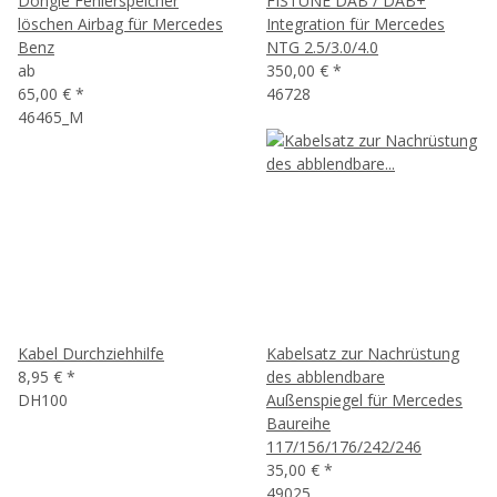
Dongle Fehlerspeicher
FISTUNE DAB / DAB+
löschen Airbag für Mercedes
Integration für Mercedes
Benz
NTG 2.5/3.0/4.0
ab
350,00 €
*
65,00 €
*
46728
46465_M
Kabel Durchziehhilfe
Kabelsatz zur Nachrüstung
8,95 €
*
des abblendbare
DH100
Außenspiegel für Mercedes
Baureihe
117/156/176/242/246
35,00 €
*
49025