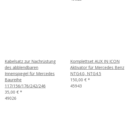
Kabelsatz zur Nachrüstung
Komplettset AUX IN ICON
des abblendbaren
Aktivator für Mercedes Benz
Innenspiegel für Mercedes
NTG4.0, NTG4.5
Baureihe
150,00 €
*
117/156/176/242/246
45943
35,00 €
*
49026