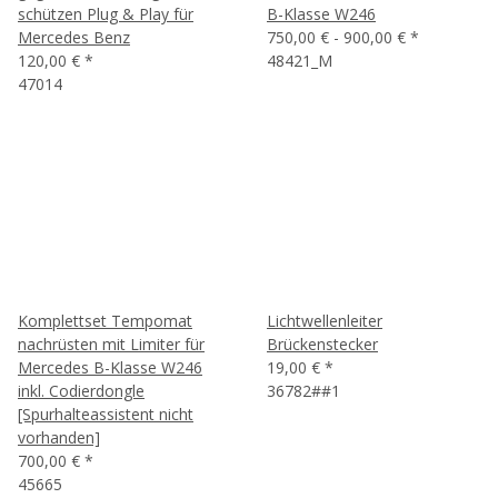
schützen Plug & Play für
B-Klasse W246
Mercedes Benz
750,00 € -
900,00 €
*
120,00 €
*
48421_M
47014
Komplettset Tempomat
Lichtwellenleiter
nachrüsten mit Limiter für
Brückenstecker
Mercedes B-Klasse W246
19,00 €
*
inkl. Codierdongle
36782##1
[Spurhalteassistent nicht
vorhanden]
700,00 €
*
45665