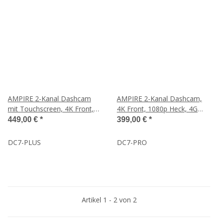
AMPIRE 2-Kanal Dashcam
AMPIRE 2-Kanal Dashcam,
mit Touchscreen, 4K Front,
4K Front, 1080p Heck, 4G
1080p Heck, 4G LTE, WLAN
LTE, WLAN, GPS, inkl. 64GB
449,00 €
*
399,00 €
*
und GPS
DC7-PLUS
DC7-PRO
Artikel 1 - 2 von 2