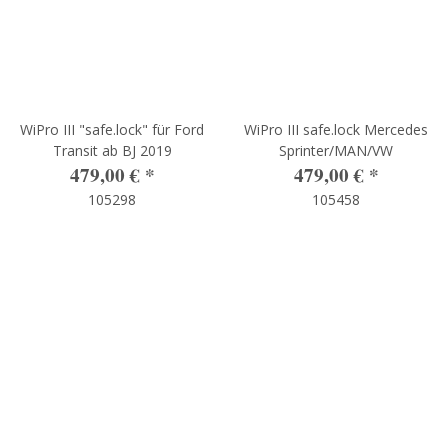
WiPro III "safe.lock" für Ford
WiPro III safe.lock Mercedes
Transit ab BJ 2019
Sprinter/MAN/VW
479,00 €
*
479,00 €
*
105298
105458