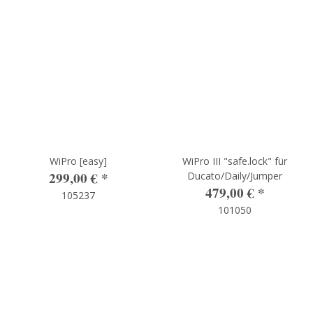
WiPro [easy]
WiPro III "safe.lock" für
299,00 €
*
Ducato/Daily/Jumper
479,00 €
*
105237
101050