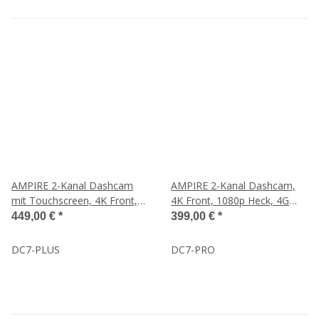
AMPIRE 2-Kanal Dashcam
AMPIRE 2-Kanal Dashcam,
mit Touchscreen, 4K Front,
4K Front, 1080p Heck, 4G
1080p Heck, 4G LTE, WLAN
LTE, WLAN, GPS, inkl. 64GB
449,00 €
*
399,00 €
*
und GPS
DC7-PLUS
DC7-PRO