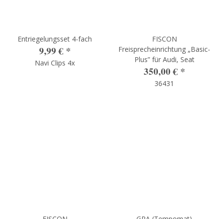
Entriegelungsset 4-fach
FISCON
9,99 €
*
Freisprecheinrichtung „Basic-
Plus” für Audi, Seat
Navi Clips 4x
350,00 €
*
36431
FISCON
GRA (Tempomat)