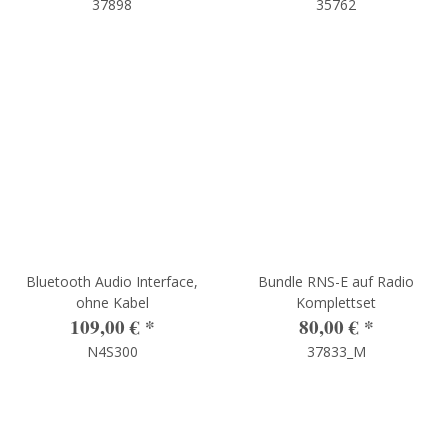
37898
35762
Bluetooth Audio Interface,
Bundle RNS-E auf Radio
ohne Kabel
Komplettset
109,00 €
*
80,00 €
*
N4S300
37833_M