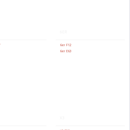
6ER
7
6er F12
6er E63
X3