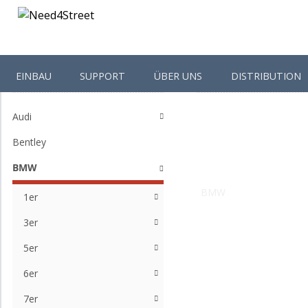
EINBAU
SUPPORT
ÜBER UNS
DISTRIBUTION
Shop-Kategorien
Startseite
BMW
Audi
Bentley
BMW
BMW
1er
3er
5er
6er
7er