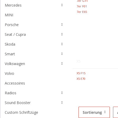
7er G11
Mercedes
7er F01
7er E65
MINI
Porsche
Seat / Cupra
Skoda
Smart
X5
Volkswagen
Volvo
X5 F15
X5 E70
Accessoires
Radios
Sound Booster
Sortierung
Custom Schriftzüge