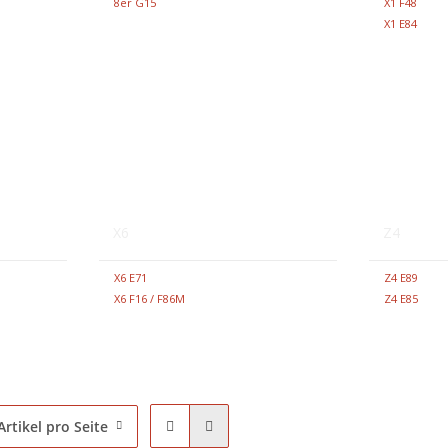
8er G15
X1 F48
X1 E84
X6
Z4
X6 E71
Z4 E89
X6 F16 / F86M
Z4 E85
Artikel pro Seite