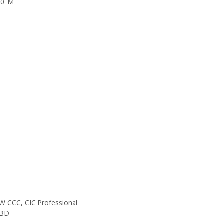
40_M
W CCC, CIC Professional
OBD