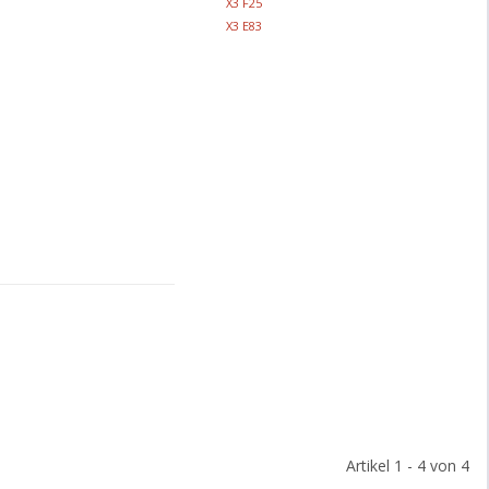
X3 F25
X3 E83
Artikel 1 - 4 von 4