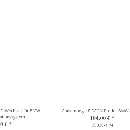
VD-Wechsler für BMW
Codierdongle FISCON Pro für BMW-
104,00 €
*
gationssystem
00 €
*
39038-1_M