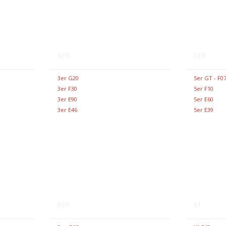
3ER
5ER
3er G20
5er GT - F0
3er F30
5er F10
3er E90
5er E60
3er E46
5er E39
8ER
X1