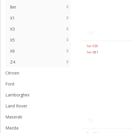
8er
X1
X3
1ER
X5
1er F20
X6
1er E87
Z4
Citroen
Ford
Lamborghini
Land Rover
Maserati
7ER
Mazda