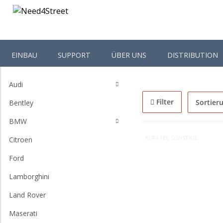
EINBAU
SUPPORT
ÜBER UNS
DISTRIBUTION
Shop-Kategorien
Startseite
Kufatec Son
Audi
Filter
Sortier
Bentley
BMW
KUFATEC SONSTIGE
Citroen
Ford
Lamborghini
Land Rover
Maserati