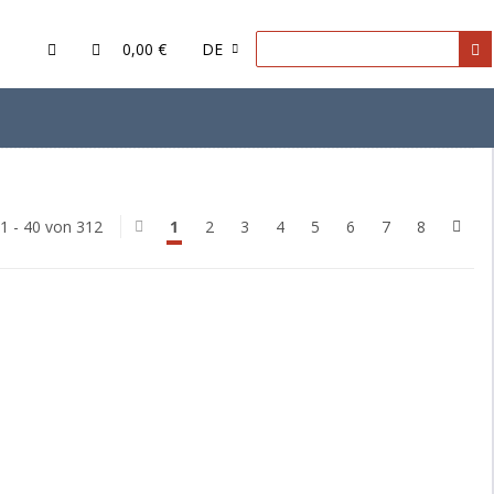
0,00 €
DE
 1 - 40 von 312
1
2
3
4
5
6
7
8