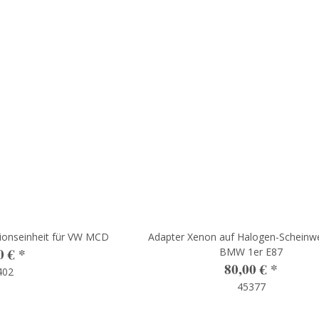
tionseinheit für VW MCD
Adapter Xenon auf Halogen-Scheinwe
0 €
*
BMW 1er E87
80,00 €
*
402
45377