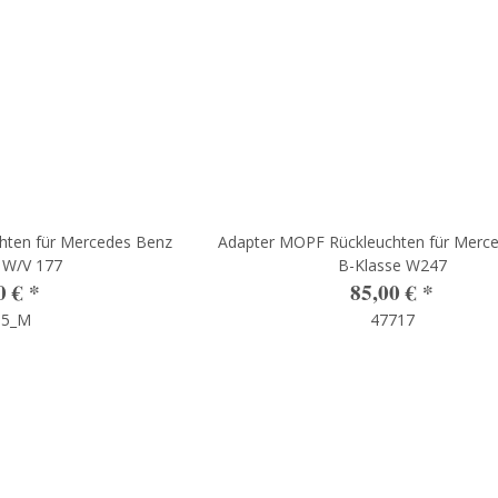
hten für Mercedes Benz
Adapter MOPF Rückleuchten für Merc
 W/V 177
B-Klasse W247
0 €
*
85,00 €
*
15_M
47717