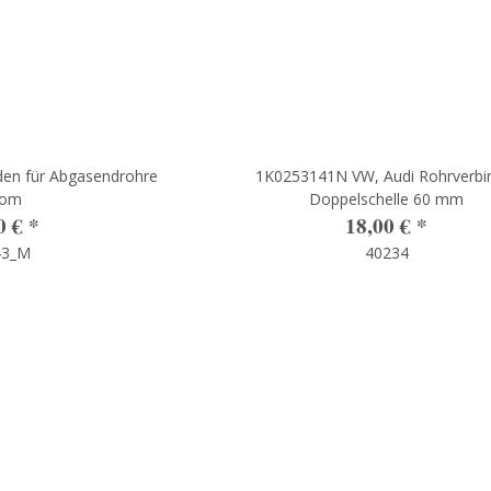
nden für Abgasendrohre
1K0253141N VW, Audi Rohrverbi
rom
Doppelschelle 60 mm
0 €
*
18,00 €
*
43_M
40234