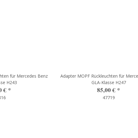
hten für Mercedes Benz
Adapter MOPF Rückleuchten für Merc
sse H243
GLA-Klasse H247
0 €
*
85,00 €
*
816
47719