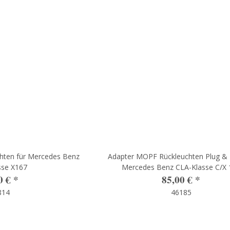
hten für Mercedes Benz
Adapter MOPF Rückleuchten Plug & P
sse X167
Mercedes Benz CLA-Klasse C/X 
0 €
*
85,00 €
*
814
46185