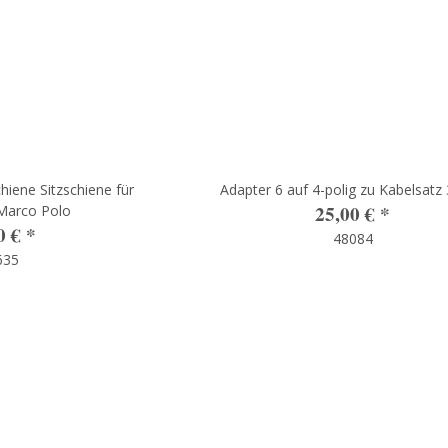
chiene Sitzschiene für
Adapter 6 auf 4-polig zu Kabelsatz
25,00 €
*
Marco Polo
0 €
*
48084
635