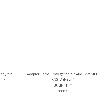
lay für
Adapter Radio-, Navigation für Audi, VW MFD
117
RNS-D (Navi+)
30,00 €
*
33361