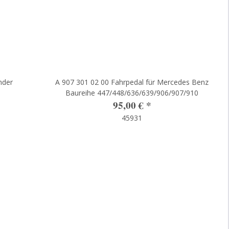
nder
A 907 301 02 00 Fahrpedal für Mercedes Benz
Baureihe 447/448/636/639/906/907/910
95,00 €
*
45931