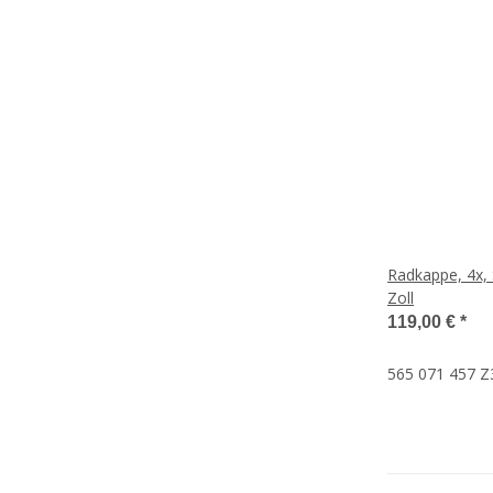
Radkappe, 4x,
Zoll
119,00 €
*
565 071 457 Z