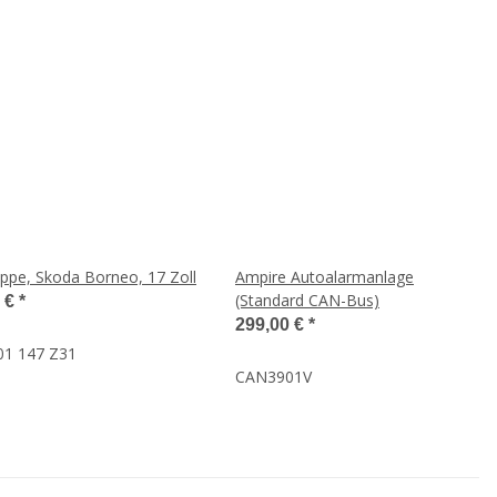
ppe, Skoda Borneo, 17 Zoll
Ampire Autoalarmanlage
(Standard CAN-Bus)
0 €
*
299,00 €
*
01 147 Z31
CAN3901V