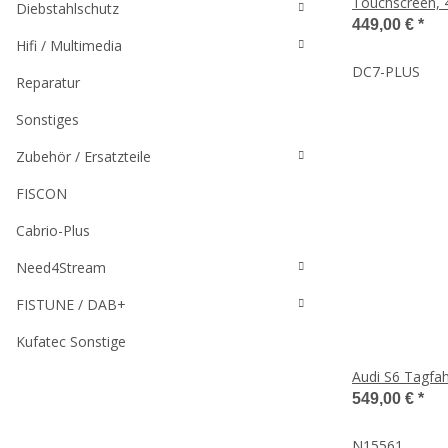
Touchscreen, 
Diebstahlschutz
Heck, 4G LTE
449,00 €
*
Hifi / Multimedia
DC7-PLUS
Reparatur
Sonstiges
Zubehör / Ersatzteile
FISCON
Cabrio-Plus
Need4Stream
FISTUNE / DAB+
Kufatec Sonstige
Audi S6 Tagfa
549,00 €
*
N15561