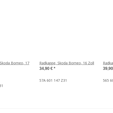
 Skoda Borneo, 17
Radkappe, Skoda Borneo, 16 Zoll
Radka
34,90 €
*
39,9
57A 601 147 Z31
565 6
31