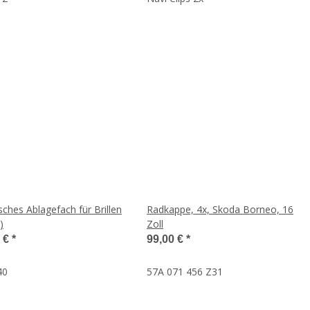
sches Ablagefach für Brillen
Radkappe, 4x, Skoda Borneo, 16
)
Zoll
5 €
*
99,00 €
*
40
57A 071 456 Z31