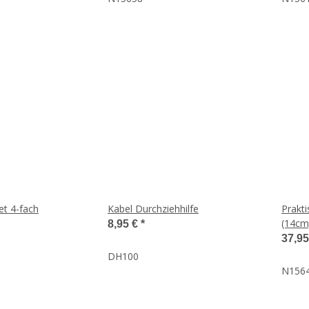
et 4-fach
Kabel Durchziehhilfe
Prakti
(14cm
8,95 €
*
37,9
DH100
N156