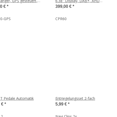
fänger, GPS gesteuert,
6.38'' Display, DAB+, AHD
rz matt,
Kameraeingänge
00 €
*
399,00 €
*
00-GPS
CPR60
TT Pedale Automatik
Entriegelungsset 2-fach
9 €
*
5,99 €
*
12
Navi Clips 2x