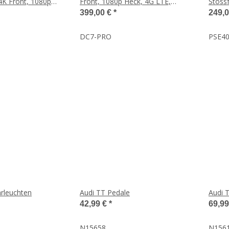
4K Front, 1080p
Front, 1080p Heck, 4G LTE,
Stoss
, WLAN und GPS
WLAN, GPS, inkl. 64GB
Schwa
399,00 €
*
249,
DC7-PRO
PSE4
hrleuchten
Audi TT Pedale
Audi 
42,99 €
*
69,9
N15658
N156