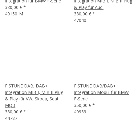
Integration für BMW F-Serie
Integration MIB I, MIB II Plug
380,00 €
*
& Play für Audi
40150_M
380,00 €
*
47040
FISTUNE DAB, DAB+
FISTUNE DAB/DAB+
Integration MIB I, MIB II Plug
Integration Modul für BMW
& Play für VW, Skoda, Seat
F-Serie
MQB
350,00 €
*
380,00 €
*
40939
44787