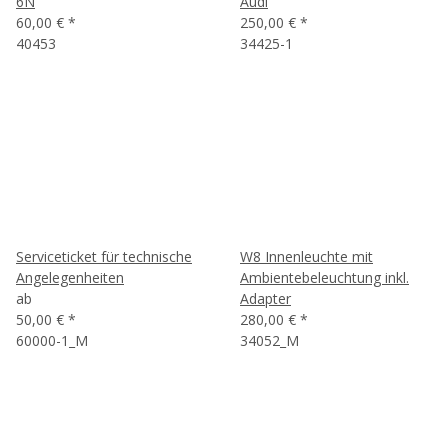
6N
Audi
60,00 €
*
250,00 €
*
40453
34425-1
Serviceticket für technische
W8 Innenleuchte mit
Angelegenheiten
Ambientebeleuchtung inkl.
ab
Adapter
50,00 €
*
280,00 €
*
60000-1_M
34052_M