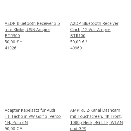
A2DP Bluetooth Receiver 3,5
A2DP Bluetooth Receiver
mm Klinke, USB Ampire
Cinch, 12 Volt Ampire
BTR300
BTR100
50,00 €
*
50,00 €
*
41026
40960
Adapter Kabelsatz für Audi
AMPIRE 2-Kanal Dashcam
TT Tacho in VW Golf 3, Vento
mit Touchscreen, 4K Front,
1H, Polo 6N
1080p Heck, 4G LTE, WLAN
90,00 €
*
und GPS