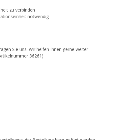
heit zu verbinden
igationseinheit notwendig
ragen Sie uns. Wir helfen Ihnen gerne weiter
(Artikelnummer 36261)
estellwerts der Bestellung hinzugefügt werden.