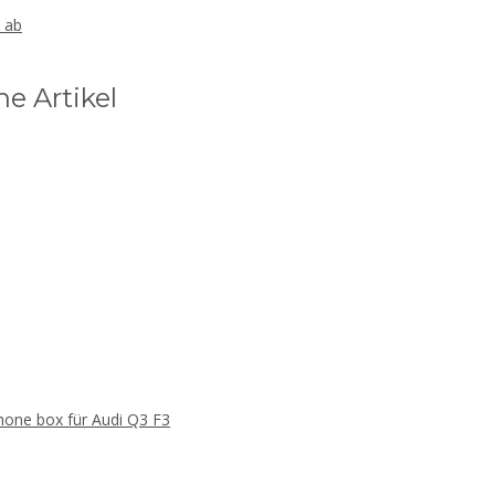
, ab
he Artikel
hone box für Audi Q3 F3