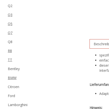
Q2
Q3
Q5
Q7
Q8
Beschrei
R8
spezi
TT
einfa
dieser
Bentley
Interf
BMW
Lieferumfan
Citroen
Adapt
Ford
Lamborghini
Hinweis: