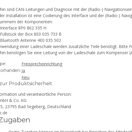
hin sind CAN-Leitungen und Diagnose mit der (Radio-) Navigationsein
er Installation ist eine Codierung des Interface und der (Radio-) Nav
nummern der Komponenten:
Interface 8P0 862 335 H
Füllstück der Box 8E0 035 733 B
Bluetooth Antenne 4E0 035 502
rwendung einer Ladeschale werden zusätzliche Teile benötigt. Bitte F
rhin benötigen Sie eine Leitung von der Ladeschale zum Kompenser 
pe:
Freisprecheinrichtung
vorhanden:
Ja
Neu
ur Produktsicherheit
formation und verantwortliche Person:
mbH & Co. KG
 15, 23795 Bad Segeberg, Deutschland
c.de
 Zugaben
Gratis Zugaben können im Warenkorb bei Erreichen des Mindestb