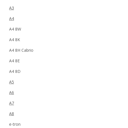
A3
A4
A4 8W
A4 8K
A4 8H Cabrio
A4 8E
A4 8D
A5
A6
A7
A8
e-tron