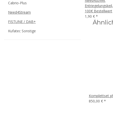
Need4Street
Cabrio-Plus
Entriegelungskeil
100€ Bestellwert
Need4Stream
1,90 €
*
Ähnlic
FISTUNE / DAB+
Kufatec Sonstige
Komplettset p
850,00 €
*