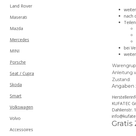
Land Rover
weiter
nach d
Maserati
Teile
Mazda
Mercedes
bei Ve
MINI
weite
Porsche
Warengrup
Anleitung 
Seat / Cupra
Zustand:
Skoda
Angaben z
Smart
Herstellerin
KUFATEC G
Volkswagen
Dahlienstr.
info@kufate
Volvo
Gratis
Accessoires