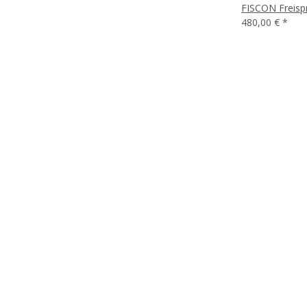
FISCON Freispr
480,00 €
*