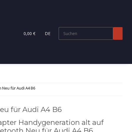
0,00 €
DE
 Neu für Audi A4 B6
eu für Audi A4 B6
pter Handygeneration alt auf
etooth Neu für Audi A4 B6