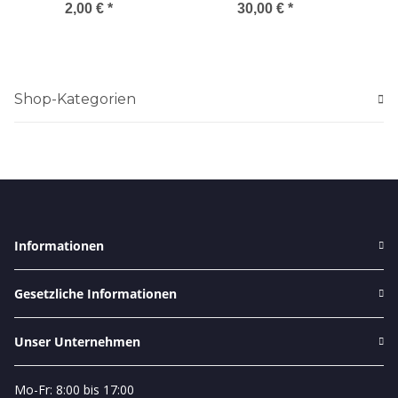
Navigationseinheit RNS-
"Ba
2,00 €
*
30,00 €
*
D auf RNS-E für Audi
Shop-Kategorien
Informationen
Gesetzliche Informationen
Unser Unternehmen
Mo-Fr: 8:00 bis 17:00