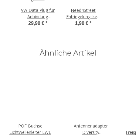
VW Data Plug für
Need4Street
Anbindung
Entriegelungskeil,
Smartphone,
ab 100€
29,90 €
*
1,90 €
*
ab 300€
Bestellwert
Bestellwert
Ähnliche Artikel
POF Buchse
Antennenadapter
Lichtwellenleiter LWL
Diversity
Frei