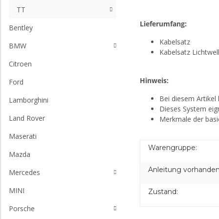
TT
Lieferumfang:
Bentley
Kabelsatz
BMW
Kabelsatz Lichtwel
Citroen
Hinweis:
Ford
Bei diesem Artikel
Lamborghini
Dieses System eign
Land Rover
Merkmale der basic
Maserati
Warengruppe:
Mazda
Anleitung vorhanden
Mercedes
MINI
Zustand:
Porsche