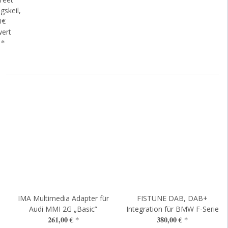
gskeil,
0€
wert
€
*
IMA Multimedia Adapter für
FISTUNE DAB, DAB+
Audi MMI 2G „Basic”
Integration für BMW F-Serie
261,00 €
*
380,00 €
*