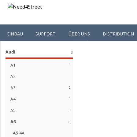
EINBAU
SUPPORT
ÜBER UNS
DISTRIBUTION
Shop-Kategorien
Startseite
Audi
A6
Audi
A1
A2
A3
A4
A5
A6
A6 4A