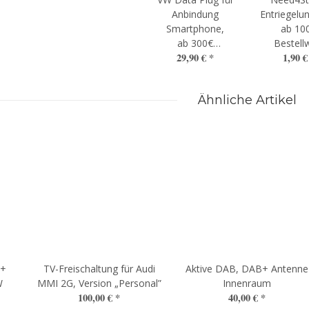
Anbindung
Entriegelun
Smartphone,
ab 10
ab 300€
Bestell
29,90 €
*
1,90 
Bestellwert
Ähnliche Artikel
B+
TV-Freischaltung für Audi
Aktive DAB, DAB+ Antenne
W
MMI 2G, Version „Personal”
Innenraum
100,00 €
*
40,00 €
*