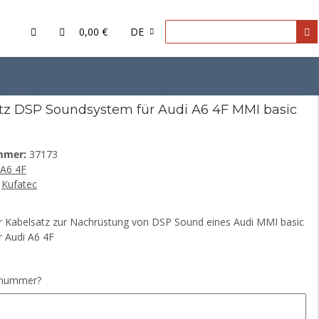
0,00 €
DE
tz DSP Soundsystem für Audi A6 4F MMI basic
mmer:
37173
A6 4F
Kufatec
er Kabelsatz zur Nachrüstung von DSP Sound eines Audi MMI basic
r Audi A6 4F
llnummer?
lnummer?