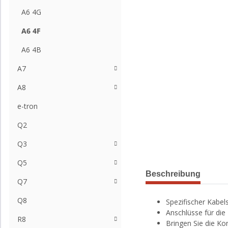
A6 4G
A6 4F
A6 4B
A7
A8
e-tron
Q2
Q3
Q5
Beschreibung
Q7
Q8
Spezifischer Kabe
Anschlüsse für die
R8
Bringen Sie die Ko