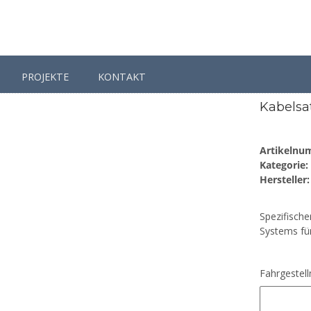
PROJEKTE
KONTAKT
A6 4F
Kabelsatz DSP Soundsystem für Audi A6 4F MMI basic
Kabelsa
Artikelnu
Kategorie:
Hersteller:
Spezifisch
Systems fü
Fahrgeste
Fahrgestel