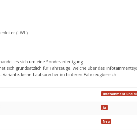
lenleiter (LWL)
 handet es sich um eine Sonderanfertigung
et sich grundsätzlich für Fahrzeuge, welche über das Infotainments
 Variante: keine Lautsprecher im hinteren Fahrzeugbereich
Infotainment und M
:
Ja
Neu