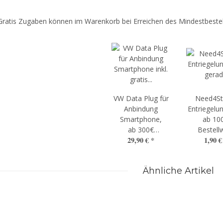
Gratis Zugaben können im Warenkorb bei Erreichen des Mindestbestel
VW Data Plug für
Need4St
Anbindung
Entriegelun
Smartphone,
ab 10
ab 300€
Bestell
29,90 €
*
1,90 
Bestellwert
Ähnliche Artikel