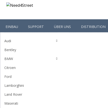
EINBAU
SUPPORT
ÜBER UNS
DISTRIBUTION
Shop-Kategorien
Startseite
FISCON
Ka
Audi
Bentley
BMW
Citroen
Ford
Lamborghini
Land Rover
Maserati