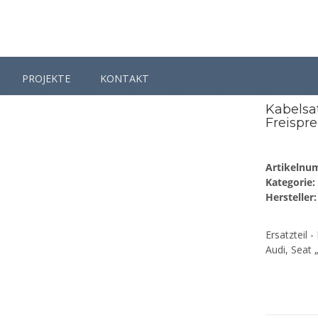
PROJEKTE
KONTAKT
belsatz Ersatzteil für die FISCON Freisprecheinrichtung „Basic” Mini I
Kabelsat
Freispre
Artikelnu
Kategorie:
Hersteller:
Ersatzteil 
Audi, Seat 