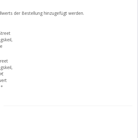
lwerts der Bestellung hinzugefügt werden.
reet
gskeil,
0€
wert
€
*