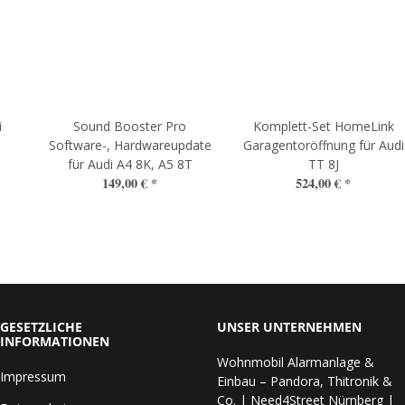
i
Sound Booster Pro
Komplett-Set HomeLink
Software-, Hardwareupdate
Garagentoröffnung für Audi
für Audi A4 8K, A5 8T
TT 8J
149,00 €
*
524,00 €
*
GESETZLICHE
UNSER UNTERNEHMEN
INFORMATIONEN
Wohnmobil Alarmanlage &
Impressum
Einbau – Pandora, Thitronik &
Co. | Need4Street Nürnberg |