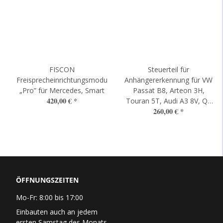
FISCON
Steuerteil für
Freisprecheinrichtungsmodul
Anhängererkennung für VW
„Pro” für Mercedes, Smart
Passat B8, Arteon 3H,
420,00 €
*
Touran 5T, Audi A3 8V, Q3
260,00 €
*
F3
ÖFFNUNGSZEITEN
Mo-Fr: 8:00 bis 17:00
Einbauten auch an jedem
ersten Samstag des Monats.