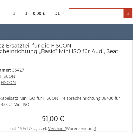
0,00 €
DE
SO für Audi, Seat
z Ersatzteil für die FISCON
cheinrichtung „Basic” Mini ISO für Audi, Seat
mmer:
36427
FISCON
FISCON
- Kabelsatz Mini ISO für FISCON Freisprecheinrichtung 36430 für
„Basic” Mini ISO
51,00 €
inkl. 19% USt. , zzgl.
Versand
(Warensendung)