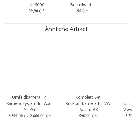
ab 300€
Bestellwert
29,90 €
*
1,90 €
*
Bestellwert
Ähnliche Artikel
Umfeldkamera - 4
Komplett-Set
Kamera System für Audi
Rückfahrkamera für VW
Umg
A6 4G
Passat B8
View
2.300,00 € -
2.600,00 €
*
590,00 €
*
3.5