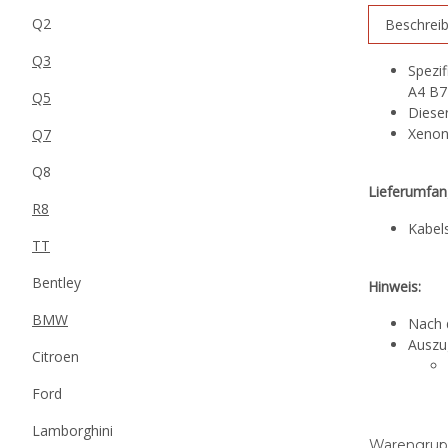
Q2
Beschrei
Q3
Spezi
A4 B7
Q5
Dieser
Xenon
Q7
Q8
Lieferumfan
R8
Kabel
TT
Bentley
Hinweis:
BMW
Nach d
Auszu
Citroen
Ford
Lamborghini
Warengrup