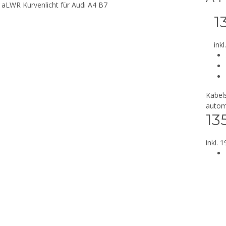
1
inkl
Kabel
autom
13
inkl. 