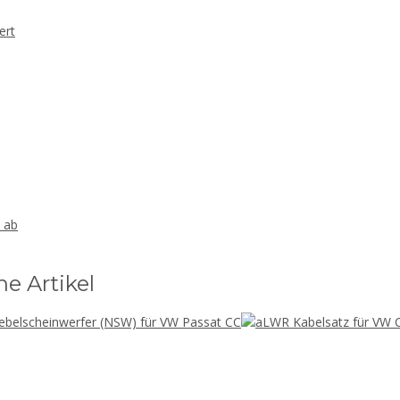
ert
, ab
he Artikel