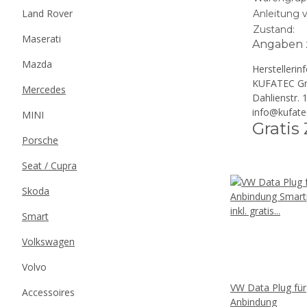
Land Rover
Anleitung 
Zustand:
Maserati
Angaben z
Mazda
Herstellerin
KUFATEC G
Mercedes
Dahlienstr.
info@kufate
MINI
Gratis
Porsche
Seat / Cupra
Skoda
Smart
Volkswagen
Volvo
VW Data Plug für
Accessoires
Anbindung