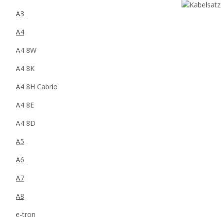
A3
A4
A4 8W
A4 8K
A4 8H Cabrio
A4 8E
A4 8D
A5
A6
A7
A8
e-tron