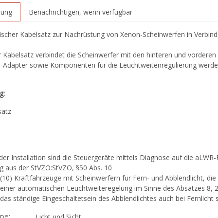
bung
Benachrichtigen, wenn verfügbar
fischer Kabelsatz zur Nachrüstung von Xenon-Scheinwerfen in Verbind
 Kabelsatz verbindet die Scheinwerfer mit den hinteren und vorderen
-Adapter sowie Komponenten für die Leuchtweitenregulierung werden
g:
satz
er Installation sind die Steuergeräte mittels Diagnose auf die aLWR-
g aus der StVZO:StVZO, §50 Abs. 10
(10) Kraftfahrzeuge mit Scheinwerfern für Fern- und Abblendlicht, d
einer automatischen Leuchtweiteregelung im Sinne des Absatzes 8, 2
das ständige Eingeschaltetsein des Abblendlichtes auch bei Fernlicht s
pe:
Licht und Sicht