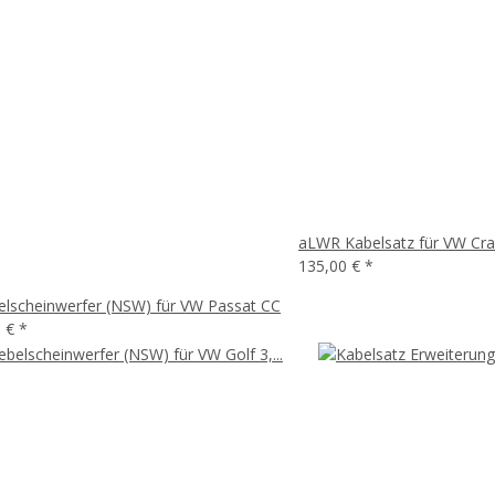
aLWR Kabelsatz für VW Cr
135,00 €
*
elscheinwerfer (NSW) für VW Passat CC
0 €
*