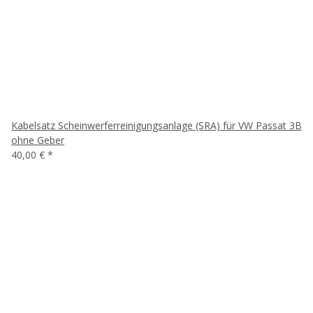
Kabelsatz Scheinwerferreinigungsanlage (SRA) für VW Passat 3B
ohne Geber
40,00 €
*