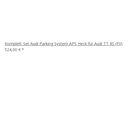
Komplett-Set Audi Parking System APS Heck für Audi TT 8S (FV)
524,00 €
*