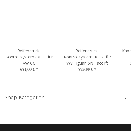
Reifendruck-
Reifendruck-
Kabe
Kontrollsystem (RDK) für
Kontrollsystem (RDK) für
VW CC
VW Tiguan 5N Facelift
681,00 €
*
873,00 €
*
Shop-Kategorien